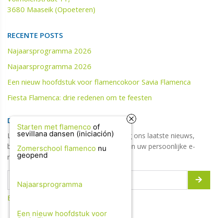
3680 Maaseik (Opoeteren)
RECENTE POSTS
Najaarsprogramma 2026
Najaarsprogramma 2026
Een nieuw hoofdstuk voor flamencokoor Savia Flamenca
Fiesta Flamenca: drie redenen om te feesten
DIGITALE NIEUWSBRIEF
Starten met flamenco
of
sevillana dansen (iniciación)
Laat hier uw e-mailadres achter en krijg ons laatste nieuws,
blogs, updates, jobs, tips & promoties in uw persoonlijke e-
Zomerschool flamenco
nu
geopend
mailbox!
Najaarsprogramma
Bekijk de vorige updates
Een nieuw hoofdstuk voor