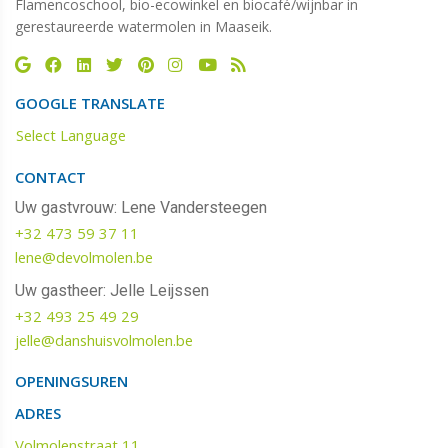
Flamencoschool, bio-ecowinkel en biocafé/wijnbar in
gerestaureerde watermolen in Maaseik.
GOOGLE TRANSLATE
Select Language
CONTACT
Uw gastvrouw: Lene Vandersteegen
+32 473 59 37 11
lene@devolmolen.be
Uw gastheer: Jelle Leijssen
+32 493 25 49 29
jelle@danshuisvolmolen.be‬‬
OPENINGSUREN
ADRES
Volmolenstraat 11,