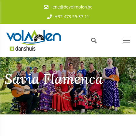
lene@devolmolen.be
+32 473 59 37 11
Savia Flamenca