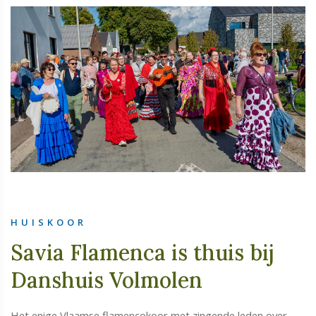
HUISKOOR
Savia Flamenca is thuis bij
Danshuis Volmolen
Het enige Vlaamse flamencokoor met zingende leden over