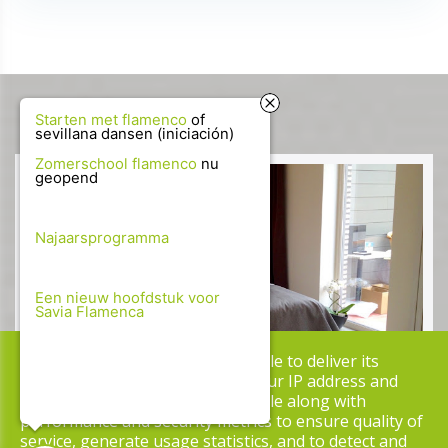
Starten met flamenco
of
sevillana dansen (iniciación)
Zomerschool flamenco
nu
geopend
Najaarsprogramma
Een nieuw hoofdstuk voor
Savia Flamenca
This site uses cookies from Google to deliver its
services and to analyze traffic. Your IP address and
user-agent are shared with Google along with
performance and security metrics to ensure quality of
service, generate usage statistics, and to detect and