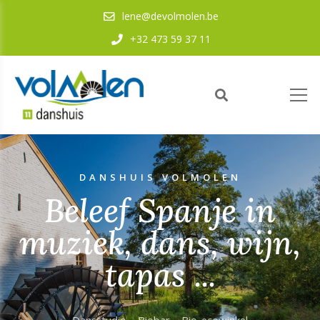
lene@devolmolen.be
+32 473 59 37 11
DANSHUIS VOLMOLEN
Beleef Spanje in
muziek, dans, wijn,
tapas ...