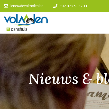
lene@devolmolen.be
+32 473 59 37 11
Nieuws & bl