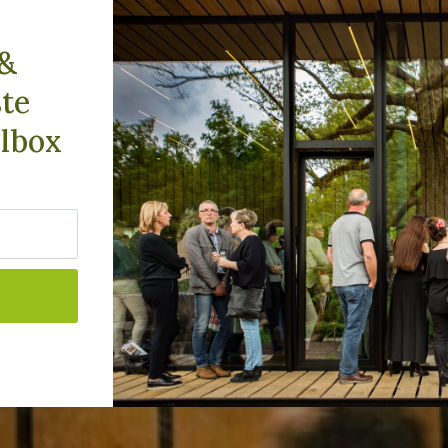
F
 &
ste
lbox