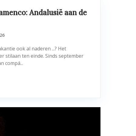
amenco: Andalusië aan de
26
akantie ook al naderen ...? Het
er stilaan ten einde. Sinds september
n compá...