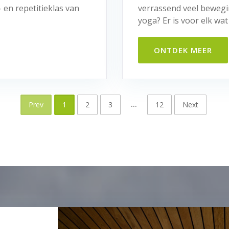
- en repetitieklas van
verrassend veel bewegi
yoga? Er is voor elk wat w
ONTDEK MEER
…
Prev
1
2
3
12
Next