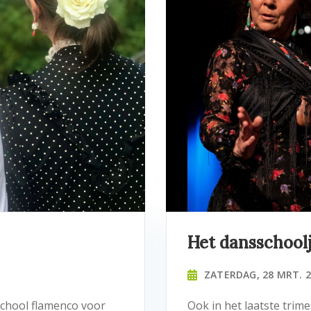
Het dansschool
ZATERDAG, 28 MRT. 
school flamenco voor
Ook in het laatste trim