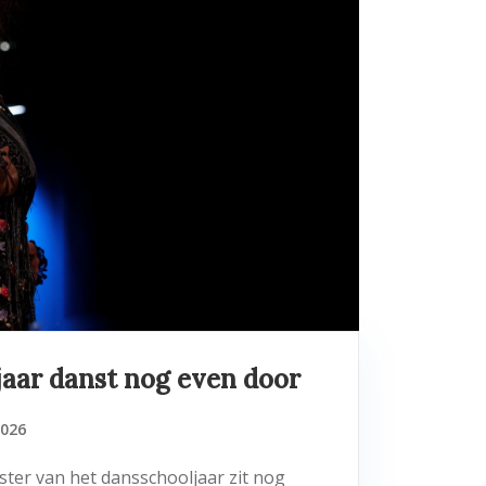
jaar danst nog even door
2026
ester van het dansschooljaar zit nog