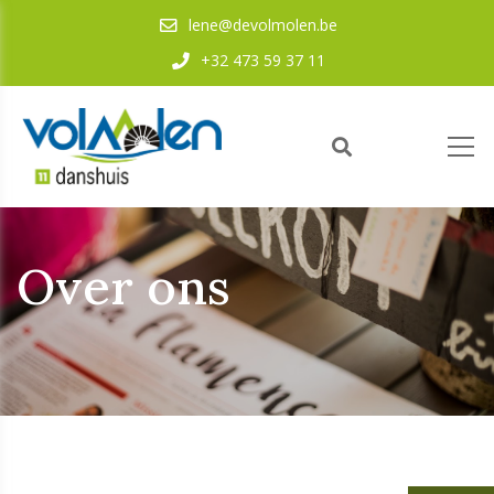
lene@devolmolen.be
+32 473 59 37 11
Over ons