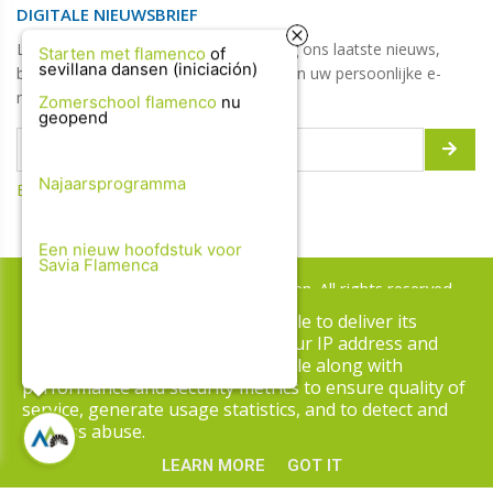
DIGITALE NIEUWSBRIEF
Laat hier uw e-mailadres achter en krijg ons laatste nieuws,
Starten met flamenco
of
blogs, updates, jobs, tips & promoties in uw persoonlijke e-
sevillana dansen (iniciación)
mailbox!
Zomerschool flamenco
nu
geopend
Bekijk de vorige updates
Najaarsprogramma
Een nieuw hoofdstuk voor
Savia Flamenca
Copyright © 2026 Danshuis Volmolen. All rights reserved.
This site uses cookies from Google to deliver its
Privacy & Cookies
|
UP-TO-DATE WebDesign
services and to analyze traffic. Your IP address and
user-agent are shared with Google along with
performance and security metrics to ensure quality of
service, generate usage statistics, and to detect and
address abuse.
LEARN MORE
GOT IT