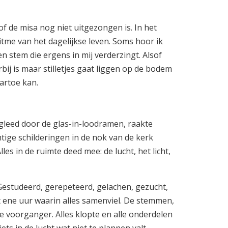
sof de misa nog niet uitgezongen is. In het
tme van het dagelijkse leven. Soms hoor ik
n stem die ergens in mij verderzingt. Alsof
bij is maar stilletjes gaat liggen op de bodem
aartoe kan.
gleed door de glas-in-loodramen, raakte
tige schilderingen in de nok van de kerk
Alles in de ruimte deed mee: de lucht, het licht,
estudeerd, gerepeteerd, gelachen, gezucht,
at ene uur waarin alles samenviel. De stemmen,
e voorganger. Alles klopte en alle onderdelen
ets in de lucht wat niet te plannen valt.