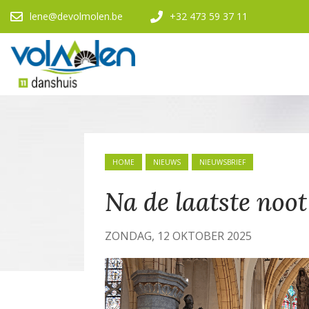
lene@devolmolen.be
+32 473 59 37 11
HOME
NIEUWS
NIEUWSBRIEF
Na de laatste noot
ZONDAG, 12 OKTOBER 2025