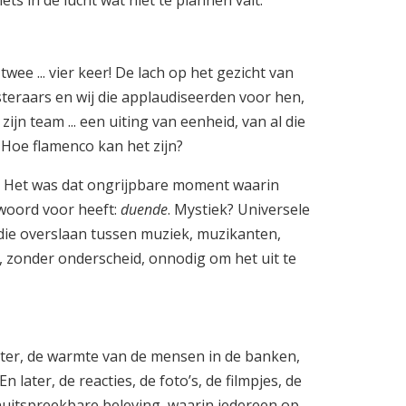
twee ... vier keer! De lach op het gezicht van
steraars en wij die applaudiseerden voor hen,
jn team ... een uiting van eenheid, van al die
 Hoe flamenco kan het zijn?
 Het was dat ongrijpbare moment waarin
 woord voor heeft:
duende
. Mystiek? Universele
 die overslaan tussen muziek, muzikanten,
, zonder onderscheid, onnodig om het uit te
ster, de warmte van de mensen in de banken,
ater, de reacties, de foto’s, de filmpjes, de
nuitspreekbare beleving, waarin iedereen op