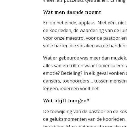
Wat men
duende
noemt
En op het einde, applaus. Niet één, niet 
de koorleden, de waardering van de lui
voor onze maestro, voor de pastoor en zi
volle harten die spraken via de handen.
Wat er gebeurde was meer dan muziek.
alles samen trilt en waar flamenco een
emotie? Bezieling? In elk geval vonken
dansers, toehoorders ... tussen mensen
leggen, iedereen voelt het.
Wat blijft hangen?
De toewijding van de pastoor en de ko
de geluksmomenten van de koorleden. En l
berichtjes. Maar het mooiste was die o