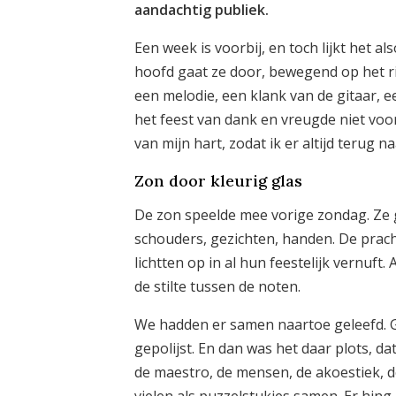
aandachtig publiek.
Een week is voorbij, en toch lijkt het al
hoofd gaat ze door, bewegend op het ri
een melodie, een klank van de gitaar, ee
het feest van dank en vreugde niet voor
van mijn hart, zodat ik er altijd terug n
Zon door kleurig glas
De zon speelde mee vorige zondag. Ze 
schouders, gezichten, handen. De prach
lichtten op in al hun feestelijk vernuft. 
de stilte tussen de noten.
We hadden er samen naartoe geleefd. G
gepolijst. En dan was het daar plots, d
de maestro, de mensen, de akoestiek, d
vielen als puzzelstukjes samen. Er hing i