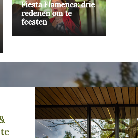
Fiesta Flamenca: drie
redenen om te
feesten
F
 &
ste