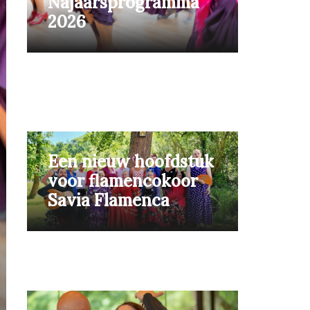
Najaarsprogramma
2026
Een nieuw hoofdstuk
voor flamencokoor
Savia Flamenca