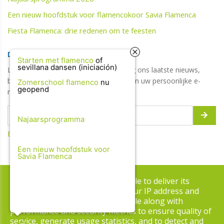
Een nieuw hoofdstuk voor flamencokoor Savia Flamenca
Fiesta Flamenca: drie redenen om te feesten
DIGITALE NIEUWSBRIEF
Starten met flamenco
of
sevillana dansen (iniciación)
Laat hier uw e-mailadres achter en krijg ons laatste nieuws,
blogs, updates, jobs, tips & promoties in uw persoonlijke e-
Zomerschool flamenco
nu
geopend
mailbox!
Najaarsprogramma
Bekijk de vorige updates
Een nieuw hoofdstuk voor
Savia Flamenca
Copyright © 2026 Danshuis Volmolen. All rights reserved.
This site uses cookies from Google to deliver its
services and to analyze traffic. Your IP address and
Privacy & Cookies
|
UP-TO-DATE WebDesign
user-agent are shared with Google along with
performance and security metrics to ensure quality of
service, generate usage statistics, and to detect and