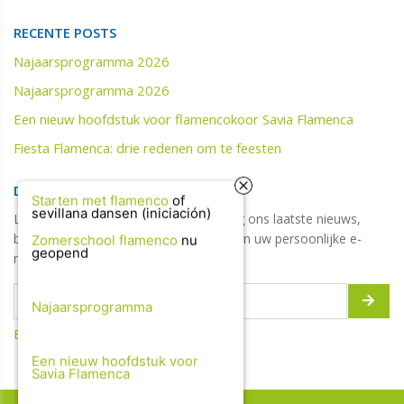
RECENTE POSTS
Najaarsprogramma 2026
Najaarsprogramma 2026
Een nieuw hoofdstuk voor flamencokoor Savia Flamenca
Fiesta Flamenca: drie redenen om te feesten
DIGITALE NIEUWSBRIEF
Starten met flamenco
of
sevillana dansen (iniciación)
Laat hier uw e-mailadres achter en krijg ons laatste nieuws,
blogs, updates, jobs, tips & promoties in uw persoonlijke e-
Zomerschool flamenco
nu
geopend
mailbox!
Najaarsprogramma
Bekijk de vorige updates
Een nieuw hoofdstuk voor
Savia Flamenca