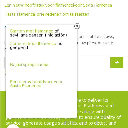
Een nieuw hoofdstuk voor flamencokoor Savia Flamenca
Fiesta Flamenca: drie redenen om te feesten
DIGITALE NIEUWSBRIEF
Starten met flamenco
of
sevillana dansen (iniciación)
Laat hier uw e-mailadres achter en krijg ons laatste nieuws,
blogs, updates, jobs, tips & promoties in uw persoonlijke e-
Zomerschool flamenco
nu
geopend
mailbox!
Najaarsprogramma
Bekijk de vorige updates
Een nieuw hoofdstuk voor
Savia Flamenca
Copyright © 2026 Danshuis Volmolen. All rights reserved.
This site uses cookies from Google to deliver its
services and to analyze traffic. Your IP address and
Privacy & Cookies
|
UP-TO-DATE WebDesign
user-agent are shared with Google along with
performance and security metrics to ensure quality of
service, generate usage statistics, and to detect and